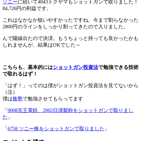
ソニー
に続いて4043トクヤマもショットガンで取りました！
84,726円の利益です。
これはなかなか狙いやすかったですね。今まで割らなかった
2800円のラインをしっかり割ってきたので入りました。
んで陽線出たので決済。もうちょっと持っても良かったかも
しれませんが、結果はOKでした～
こちらも、基本的には
ショットガン投資法
で勉強できる技術
で取れるはず！
「はず！」ってのは僕がショットガン投資法を見てないから
（泣）
僕は
株塾
で勉強させてもらってます
「
9008京王電鉄、2002日清製粉をショットガンで取りまし
た
」
「
6758 ソニー株をショットガンで取りました
」