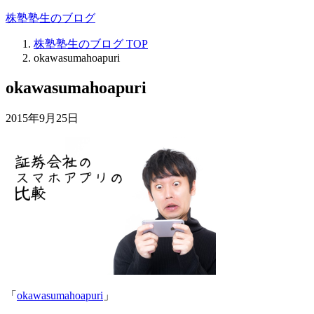
株塾塾生のブログ
株塾塾生のブログ
TOP
okawasumahoapuri
okawasumahoapuri
2015年9月25日
「
okawasumahoapuri
」