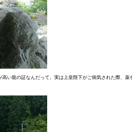
位が高い龍の証なんだって。実は上皇陛下がご病気された際、薬