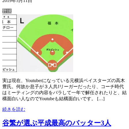
2019年5月11日
野球
実は現在、Youtuberになっている元横浜ベイスターズの高木
豊氏。何故か息子が３人共Jリーガーだったり、コーチ時代
はミーティングの内容をバラして一年で解任されたりと、結
構面白い人なのでYoutubeも結構面白いです。 […]
続きを読む
谷繁が選ぶ平成最高のバッター3人