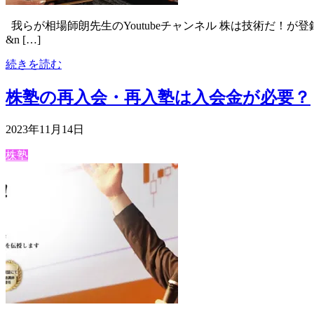
我らが相場師朗先生のYoutubeチャンネル 株は技術だ！が登
&n […]
続きを読む
株塾の再入会・再入塾は入会金が必要？
2023年11月14日
株塾