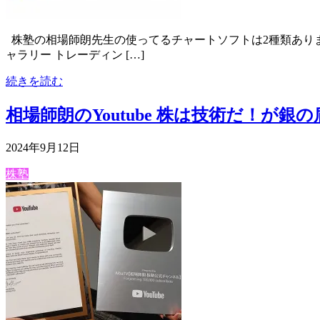
株塾の相場師朗先生の使ってるチャートソフトは2種類ありま
ャラリー トレーディン […]
続きを読む
相場師朗のYoutube 株は技術だ！が銀
2024年9月12日
株塾