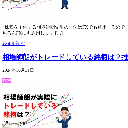
株塾を主催する相場師朗先生の手法はFXでも通用するので
ちろんFXにも通用します […]
続きを読む
相場師朗がトレードしている銘柄は？
2024年10月31日
株塾