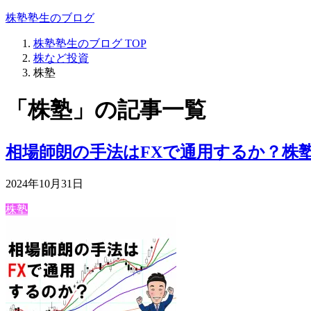
株塾塾生のブログ
株塾塾生のブログ
TOP
株など投資
株塾
「株塾」の記事一覧
相場師朗の手法はFXで通用するか？株
2024年10月31日
株塾