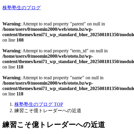
株塾塾生のブログ
Warning
: Attempt to read property "parent" on null in
/home/users/0/moomin2000/web/ototo.bz/wp-
content/themes/keni71_wp_standard_blue_202508181350/modul
on line
108
Warning
: Attempt to read property "term_id" on null in
/home/users/0/moomin2000/web/ototo.bz/wp-
content/themes/keni71_wp_standard_blue_202508181350/modul
on line
118
Warning
: Attempt to read property "name" on null in
/home/users/0/moomin2000/web/ototo.bz/wp-
content/themes/keni71_wp_standard_blue_202508181350/modul
on line
118
株塾塾生のブログ
TOP
練習こそ億トレーダーへの近道
練習こそ億トレーダーへの近道