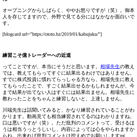
オープニングからしばらく、ややお怒りですが（笑）。御本
人を存じてますので、外野で見てる分にはなかなか面白いで
す。
[blogcard url=”https://ototo.bz/2019/01/kabujuku/”]
練習こそ億トレーダーへの近道
ってことですが、本当にそうだと思います。
相場先生
の教え
では、教えてもらってすぐに結果出るわけではありません。
すでに株式投資に慣れてらっしゃる方なら、相場先生に教え
てもらったことで、すごく結果出せるかもしれませんが、今
まで結果が出てない人はすぐには結果出ません。相場先生に
教わったことをちゃんと練習しないと、上達しません。
川端先生は話聞いてみると、かなり練習されていることがわ
かります。動画見ても相当練習されてるのはわかりますね。
口は悪いですが（笑）。ただ批判のコメントって、受けるほ
うは相当うっとうしいし、内容によっては心をやられますか
らね。出来れば批判コメントは控えめでお願いしますm(_