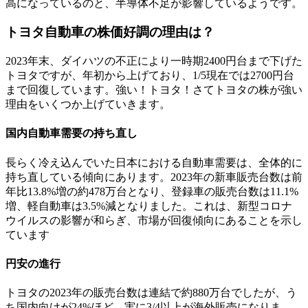
高になっているのと、半導体不足が影響しているようです。
トヨタ自動車の株価好調の理由は？
2023年末、ダイハツの不正により一時期2400円台まで下げた
トヨタですが、年初から上げており、1/5現在では2700円台
まで回復しています。強い！トヨタ！さてトヨタの株が強い
理由をいくつか上げていきます。
国内自動車需要の持ち直し
長らく冷え込んでいた日本における自動車需要は、全体的に
持ち直している傾向にあります。2023年の新車販売台数は前
年比13.8%増の約478万台となり、登録車の販売台数は11.1%
増、軽自動車は3.5%減となりました。これは、新型コロナ
ウイルスの影響が和らぎ、市場が回復傾向にあることを示し
ています​
円安の進行
トヨタの2023年の販売台数は連結で約880万台でしたが、う
ち国内向けが24%ほど、実に3/4以上が海外販売になりま