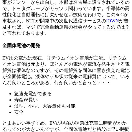
事がデンソーから出向し、本部は名古屋に設立されているの
で、トヨタグループがガッツリ関わっています。半導体の高
性能化は自動運転には欠かせない技術なわけで、このSoCが
車載され、NTTが開発中の次世代通信サービスの
IOWN
が普
及すれば、マジで完全自動運転の社会がやってくるのでは？
と言われております。
全固体電池の開発
EV用の電池は現在、リチウムイオン電池が主流。リチウム
イオン電池は元より、ほとんどの電池が電流を発生させる電
解質は液体なのですが、その電解質を固体に置き換えた電池
が全固体電池。液体やゲル状の従来の電解質に比べて、いろ
んな良いところがある。何が良いかと言うと・・・
急速充電ができる
寿命が長い
薄型、小型、大容量化も可能
安全
とまあいい事ずくめ。EVの現在の課題は充電に時間がかか
るってのが大きいんですが、全固体電池だと格段に早い時間