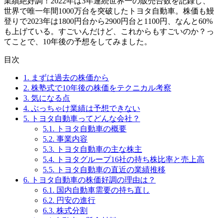
業績絶好調！2022年は3年連続世界一の販売台数を記録し、
世界で唯一年間1000万台を突破したトヨタ自動車。株価も鰻
登りで2023年は1800円台から2900円台と1100円、なんと60%
も上げている。すごいんだけど、これからもすごいのか？っ
てことで、10年後の予想をしてみました。
目次
1.
まずは過去の株価から
2.
株塾式で10年後の株価をテクニカル考察
3.
気になる点
4.
ぶっちゃけ業績は予想できない
5.
トヨタ自動車ってどんな会社？
5.1.
トヨタ自動車の概要
5.2.
事業内容
5.3.
トヨタ自動車の主な株主
5.4.
トヨタグループ16社の持ち株比率と売上高
5.5.
トヨタ自動車の直近の業績推移
6.
トヨタ自動車の株価好調の理由は？
6.1.
国内自動車需要の持ち直し
6.2.
円安の進行
6.3.
株式分割