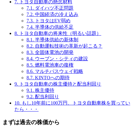
7.
トヨタ自動車の懸念材料
7.1.
ダイハツ不正問題
7.2.
中国経済の冷え込み
7.3.
トヨタはEV弱め
7.4.
半導体の供給不足
8.
トヨタ自動車の将来性（明るい話題）
8.1.
半導体供給の新体制
8.2.
自動運転技術の革新が起こる？
8.3.
全固体電池の開発
8.4.
ウーブン・シティの建設
8.5.
燃料電池車の復権
8.6.
マルチパスウェイ戦略
8.7.
KINTOへの期待
9.
トヨタ自動車の株主優待と配当利回り
9.1.
株主優待
9.2.
配当利回り
10.
もし10年前に100万円、トヨタ自動車株を買ってい
たら・・・
まずは過去の株価から