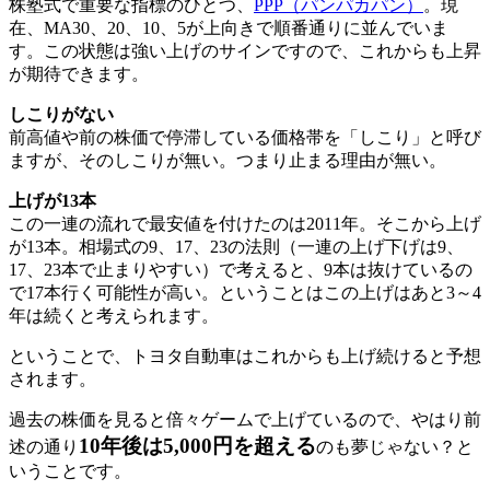
株塾式で重要な指標のひとつ、
PPP（パンパカパン）
。現
在、MA30、20、10、5が上向きで順番通りに並んでいま
す。この状態は強い上げのサインですので、これからも上昇
が期待できます。
しこりがない
前高値や前の株価で停滞している価格帯を「しこり」と呼び
ますが、そのしこりが無い。つまり止まる理由が無い。
上げが13本
この一連の流れで最安値を付けたのは2011年。そこから上げ
が13本。相場式の9、17、23の法則（一連の上げ下げは9、
17、23本で止まりやすい）で考えると、9本は抜けているの
で17本行く可能性が高い。ということはこの上げはあと3～4
年は続くと考えられます。
ということで、トヨタ自動車はこれからも上げ続けると予想
されます。
過去の株価を見ると倍々ゲームで上げているので、やはり前
10年後は5,000円を超える
述の通り
のも夢じゃない？と
いうことです。