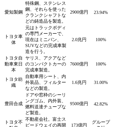
特殊鋼、ステンレス
鋼、それらを使った
愛知製鋼
2900億円
23.94%
クランクシャフトな
どの鋳造品を製造。
元はトラックボディ
の専門メーカーで、
トヨタ車
現在はミニバン、
2.0兆円
100%
体
SUVなどの完成車製
造を行う。
トヨタ自
ヤリス、アクアなど
動車東日
のコンパクトカーの
7600億円
100%
本
完成車製造。
自動車用シート、内
トヨタ紡
外装品、フィルター
1.6兆円
31.00%
織
などの製造。
ドアや窓枠のシーリ
ングゴム、内外装、
豊田合成
9500億円
42.82%
燃料送達チューブな
ど製造。
不動産会社。富士ス
トヨタ不
グループ
ピードウェイの再開
173億円