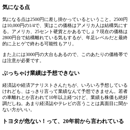
気になる点
気になる点は2500円に差し掛かっているということ。2500円
は10,000円の1/4で、実はこの価格はアメリカ人は結構気にす
る。アメリカ、25セント硬貨とかあるでしょ？現在の価格は
2800円台で結構離れている気もするが、年足レベルだと最終
的に上ヒゲで終わる可能性もアリ。
また上には3000円の大台もあるので、このあたりの価格帯で
は注意が必要です。
ぶっちゃけ業績は予想できない
経済誌や経済アナリストさんたちが、いろいろ予想している
けれども、はっきり言って業績なんて予想できません。若者
の車離れとか言われて10年以上経つけど、業績も株価も絶好
調だしね。あまり経済誌やテレビの言うことは真面目に聞か
ない方がいい。
トヨタが危ない！って、20年前から言われている