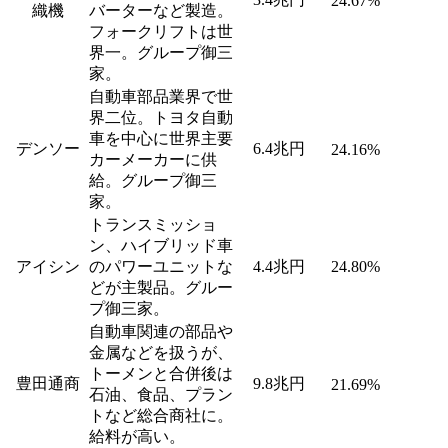
24.67%
織機
バーターなど製造。
フォークリフトは世
界一。グループ御三
家。
自動車部品業界で世
界二位。トヨタ自動
車を中心に世界主要
デンソー
6.4兆円
24.16%
カーメーカーに供
給。グループ御三
家。
トランスミッショ
ン、ハイブリッド車
アイシン
のパワーユニットな
4.4兆円
24.80%
どが主製品。グルー
プ御三家。
自動車関連の部品や
金属などを扱うが、
トーメンと合併後は
豊田通商
9.8兆円
21.69%
石油、食品、プラン
トなど総合商社に。
給料が高い。