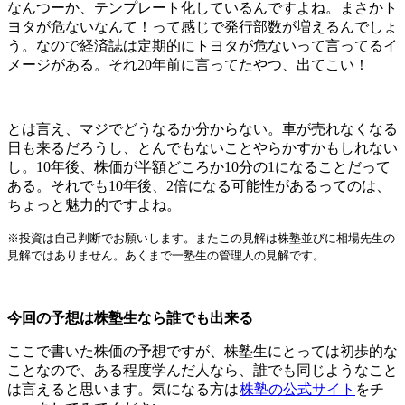
なんつーか、テンプレート化しているんですよね。まさかト
ヨタが危ないなんて！って感じで発行部数が増えるんでしょ
う。なので経済誌は定期的にトヨタが危ないって言ってるイ
メージがある。それ20年前に言ってたやつ、出てこい！
とは言え、マジでどうなるか分からない。車が売れなくなる
日も来るだろうし、とんでもないことやらかすかもしれない
し。10年後、株価が半額どころか10分の1になることだって
ある。それでも10年後、2倍になる可能性があるってのは、
ちょっと魅力的ですよね。
※投資は自己判断でお願いします。またこの見解は株塾並びに相場先生の
見解ではありません。あくまで一塾生の管理人の見解です。
今回の予想は株塾生なら誰でも出来る
ここで書いた株価の予想ですが、株塾生にとっては初歩的な
ことなので、ある程度学んだ人なら、誰でも同じようなこと
は言えると思います。気になる方は
株塾の公式サイト
をチ