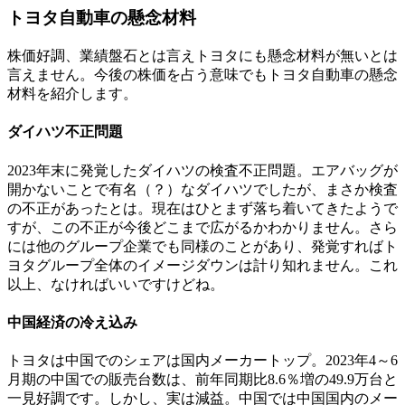
トヨタ自動車の懸念材料
株価好調、業績盤石とは言えトヨタにも懸念材料が無いとは
言えません。今後の株価を占う意味でもトヨタ自動車の懸念
材料を紹介します。
ダイハツ不正問題
2023年末に発覚したダイハツの検査不正問題。エアバッグが
開かないことで有名（？）なダイハツでしたが、まさか検査
の不正があったとは。現在はひとまず落ち着いてきたようで
すが、この不正が今後どこまで広がるかわかりません。さら
には他のグループ企業でも同様のことがあり、発覚すればト
ヨタグループ全体のイメージダウンは計り知れません。これ
以上、なければいいですけどね。
中国経済の冷え込み
トヨタは中国でのシェアは国内メーカートップ。2023年4～6
月期の中国での販売台数は、前年同期比8.6％増の49.9万台と
一見好調です。しかし、実は減益。中国では中国国内のメー