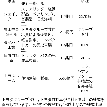
動産
各社
発も手掛ける。
ステアリング、駆動
ジェイテ
部品、ベアリングな
1.7兆円
22.52%
クト
ど製造。旧光洋精
工。
豊田中央
トヨタグループ共同
グループ
218億円
研究所
出資による研究所。
各社
軽自動車、コンパク
ダイハツ
トカーの完成車製
1.3兆円
100%
工業
造。
日野自動
トラック、バスの完
1.5兆円
50.1%
車
成車製造。
トヨタ、
パナソニ
トヨタホ
ック、三
住宅建築、販売。
5500億円
ーム
井物産の
合弁会社
100%
トヨタグループ各社はトヨタ自動車が全社20%以上の株式を
保有しています。ただ拒否権発動は1/3以上なので株式比率