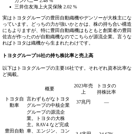
カンパニー 2.48 %
三井住友海上火災保険 2.02 %
実はトヨタグループの豊田自動織機やデンソーが大株主にな
っています。どっちの力が強いかとかは、株の持ち合い構造
にもよりますが、特に豊田自動織機はもともと創業者の豊田
佐吉が作ったのが自動織機なのでこちらが源流企業。言うな
ればトヨタは織機から生まれたわけです。
トヨタグループ16社の持ち株比率と売上高
以下はトヨタグループの主要16社です。それぞれ資本比率な
ど掲載。
2023年売
トヨタの
概要
上
持株比率
トヨタ自
言わずもがなトヨタ
37兆円
—
動車
グループの中核企業
グループの源流企
業。トヨタの大株
主。RAV4 など完成
豊田自動
車、エンジン、コン
3.4兆円