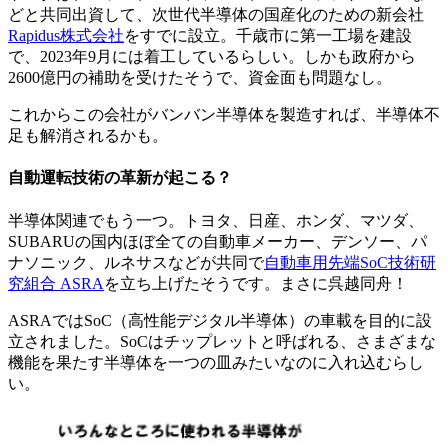
どと共同出資して、次世代半導体の国産化のための新会社
Rapidus株式会社
をすでに設立。千歳市に第一工場を建設
で、2023年9月には着工しているらしい。しかも政府から
2600億円の補助を受けたそうで、資金面も問題なし。
これからこの会社がバンバン半導体を製造すれば、半導体不
足も解消されるかも。
自動運転技術の革新が起こる？
半導体関連でもう一つ。トヨタ、日産、ホンダ、マツダ、
SUBARUの国内ほぼ全ての自動車メーカー、デンソー、パ
ナソニック、ルネサスなどが共同で
自動車用先端SoC技術研
究組合 ASRA
を立ち上げたそうです。まさに呉越同舟！
ASRAではSoC（高性能デジタル半導体）の車載を目的に設
立されました。SoCはチップレットと呼ばれる、さまざまな
機能を果たす半導体を一つの皿みたいなのに入れ込むらし
い。