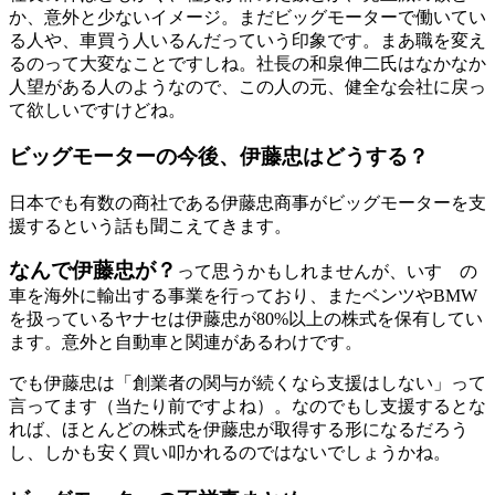
か、意外と少ないイメージ。まだビッグモーターで働いてい
る人や、車買う人いるんだっていう印象です。まあ職を変え
るのって大変なことですしね。社長の和泉伸二氏はなかなか
人望がある人のようなので、この人の元、健全な会社に戻っ
て欲しいですけどね。
ビッグモーターの今後、伊藤忠はどうする？
日本でも有数の商社である伊藤忠商事がビッグモーターを支
援するという話も聞こえてきます。
なんで伊藤忠が？
って思うかもしれませんが、いすゞの
車を海外に輸出する事業を行っており、またベンツやBMW
を扱っているヤナセは伊藤忠が80%以上の株式を保有してい
ます。意外と自動車と関連があるわけです。
でも伊藤忠は「創業者の関与が続くなら支援はしない」って
言ってます（当たり前ですよね）。なのでもし支援するとな
れば、ほとんどの株式を伊藤忠が取得する形になるだろう
し、しかも安く買い叩かれるのではないでしょうかね。