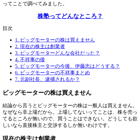
ってことで調べてみました。
株塾ってどんなところ？
目次
1.
ビッグモーターの株は買えません
2.
現在の株主は創業者
3.
ビッグモーターどんな会社だった？
4.
不祥事の後
5.
ビッグモーターの今後、伊藤忠はどうする？
6.
ビッグモーターの不祥事まとめ
7.
元副社長、逮捕されるか？
ビッグモーターの株は買えません
結論から言うとビッグモーターの株は一般人は買えません。
なぜなら非上場だから。上場してないってことは、株を売っ
てるところが無いので、買うことはできない。どうしても欲
しいなら直接株主と交渉するしか無いわけです。
現在の株主は創業者