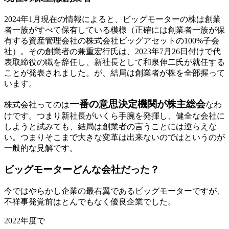
2024年1月現在の情報によると、ビッグモーターの株は創業
者一族がすべて保有している模様（正確には創業者一族が保
有する資産管理会社の株式会社ビッグアセットの100%子会
社）。その創業者の兼重宏行氏は、2023年7月26日付けで代
表取締役の職を辞任し、新社長として和泉伸二氏が就任する
ことが発表されました。が、結局は創業者が株を全部握って
います。
一番の意思決定機関が株主総会
株式会社ってのは
なわ
けです。つまり新社長がいくら手腕を発揮し、健全な会社に
しようと試みても、結局は創業者の言うことには逆らえな
い。つまりそこまで大きな変革は出来ないのではというのが
一般的な見解です。
ビッグモーターどんな会社だった？
今ではやらかし企業の最右翼であるビッグモーターですが、
不祥事発覚前はとんでもなく優良企業でした。
2022年度で