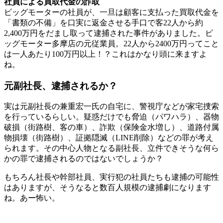
社員による買取代金の詐取
ビッグモーターの社員が、一旦は顧客に支払った買取代金を
「書類の不備」を口実に返金させる手口で客22人から約
2,400万円をだまし取って逮捕された事件がありました。ビ
ッグモーター多摩店の元従業員。22人から2400万円ってこと
は一人あたり100万円以上！？これはかなり頭に来ますよ
ね。
元副社長、逮捕されるか？
実は元副社長の兼重宏一氏の自宅に、警視庁などが家宅捜索
を行っているらしい。疑惑だけでも脅迫（パワハラ）、器物
破損（街路樹、客の車）、詐欺（保険金水増し）、道路付属
物損壊（街路樹）、証拠隠滅（LINE削除）などの罪が考え
られます。その中心人物となる副社長、立件できそうな何ら
かの罪で逮捕されるのではないでしょうか？
もちろん社長や幹部社員、実行犯の社員たちも逮捕の可能性
はありますが、そうなると数百人規模の逮捕劇になります
ね。あー怖い。