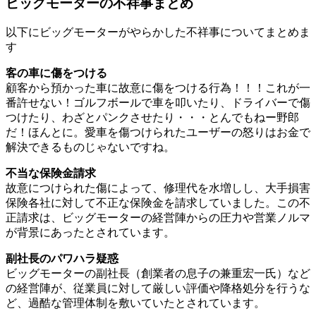
ビッグモーターの不祥事まとめ
以下にビッグモーターがやらかした不祥事についてまとめま
す
客の車に傷をつける
顧客から預かった車に故意に傷をつける行為！！！これが一
番許せない！ゴルフボールで車を叩いたり、ドライバーで傷
つけたり、わざとパンクさせたり・・・とんでもねー野郎
だ！ほんとに。愛車を傷つけられたユーザーの怒りはお金で
解決できるものじゃないですね。
不当な保険金請求
故意につけられた傷によって、修理代を水増しし、大手損害
保険各社に対して不正な保険金を請求していました。この不
正請求は、ビッグモーターの経営陣からの圧力や営業ノルマ
が背景にあったとされています。
副社長のパワハラ疑惑
ビッグモーターの副社長（創業者の息子の兼重宏一氏）など
の経営陣が、従業員に対して厳しい評価や降格処分を行うな
ど、過酷な管理体制を敷いていたとされています。