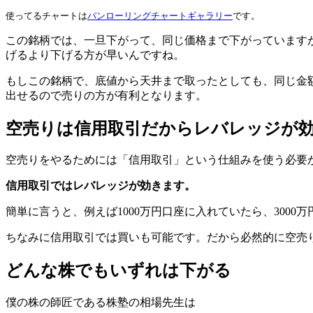
使ってるチャートは
パンローリングチャートギャラリー
です。
この銘柄では、一旦下がって、同じ価格まで下がっています
げるより下げる方が早いんですね。
もしこの銘柄で、底値から天井まで取ったとしても、同じ金
出せるので売りの方が有利となります。
空売りは信用取引だからレバレッジが
空売りをやるためには「信用取引」という仕組みを使う必要
信用取引ではレバレッジが効きます。
簡単に言うと、例えば1000万円口座に入れていたら、30
ちなみに信用取引では買いも可能です。だから必然的に空売
どんな株でもいずれは下がる
僕の株の師匠である株塾の相場先生は